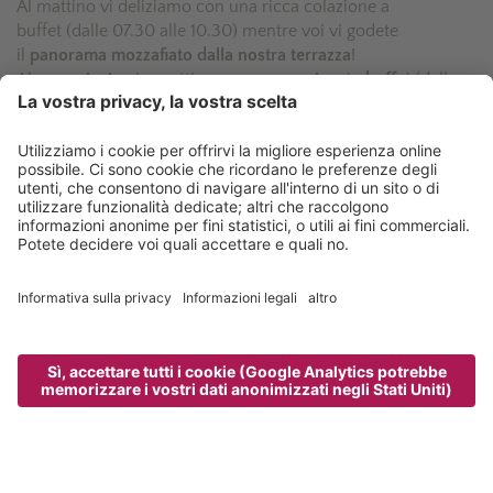
Al mattino vi deliziamo con una ricca colazione a
buffet (dalle 07.30 alle 10.30) mentre voi vi godete
il
panorama mozzafiato dalla nostra terrazza
!
Al
pomeriggio
vi aspettiamo con un
variegato buffet
(dalle
14.00 alle 17.00)di insalate fresche, minestre raffinate e dolci
creazioni. Non perdetevi il nostro
strudel fatto in casa
.
Per concludere la giornata in bellezza, alla sera serviamo un
raffinato
menù a 5 portate
(dalle 18.30) da assaporare
nell’atmosfera accogliente delle nostre sale da pranzo. Ad
accompagnare le sublimi creazioni ci sono i migliori vini
provenienti dalla nostra cantina.
Non resta che augurarvi buon appetito!
“Ottima la formula della pensione a tre
quarti che permette di fare uno spuntino
nel primo pomeriggio senza esagerare.“
TripAdvisor - Iuciadepa - Gennaio 2017