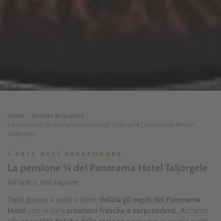
Home
Mondo acquatico
.
.
La pensione ¾ del Panorama Hotel Taljörgele | Panorama Resort
Taljörgele
L’ARTE DELL’ASSAPORARE
La pensione ¾ del Panorama Hotel Taljörgele
All’apice del sapore
Ogni giorno il nostro team
delizia gli ospiti del Panorama
Hotel
con le loro
creazioni fresche e sorprendent
i. Accanto