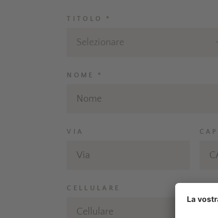
TITOLO *
Selezionare
NOME *
VIA
CAP
CELLULARE