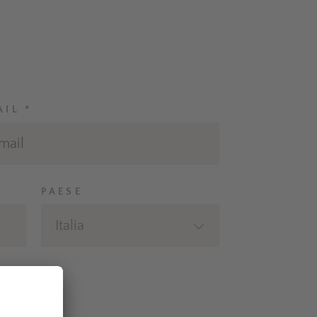
AIL *
PAESE
Italia