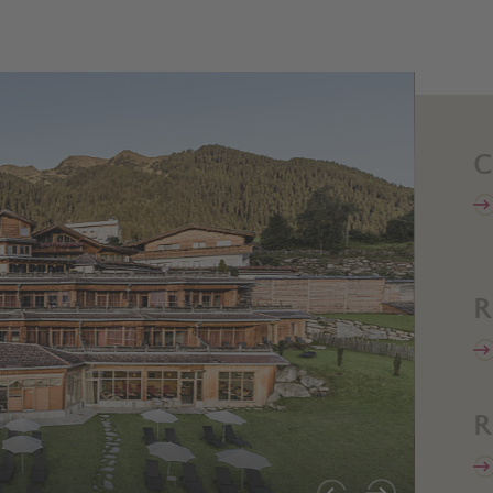
C
R
R