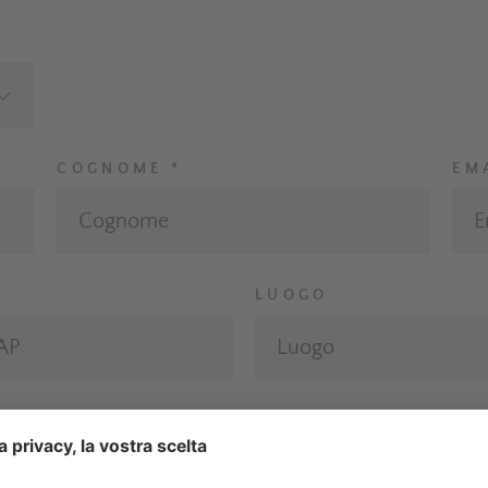
COGNOME *
EM
LUOGO