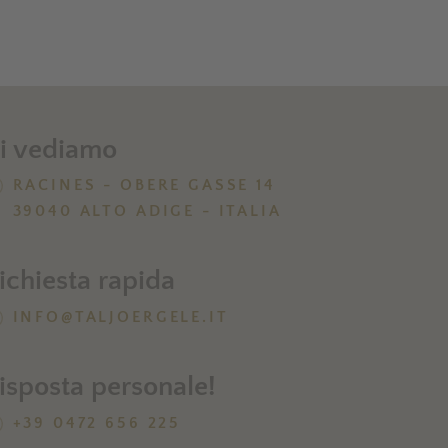
i vediamo
RACINES - OBERE GASSE 14
39040 ALTO ADIGE - ITALIA
ichiesta rapida
INFO@TALJOERGELE.IT
isposta personale!
+39 0472 656 225