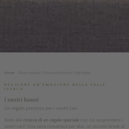
Home
Buoni regalo | Panorama Resort Taljörgele
.
REGALARE UN’EMOZIONE NELLA VALLE
ISARCO
I nostri buoni
Un regalo prezioso per i vostri cari
Siete alla
ricerca di un regalo speciale
con cui sorprendere i
vostri cari? Una cena romantica per due, un piccolo break al