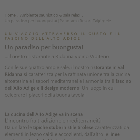
Home
Ambiente saunistico & sala relax
.
.
Un paradiso per buongustai | Panorama Resort Taljörgele
UN VIAGGIO ATTRAVERSO IL GUSTO E IL
FASCINO DELL’ALTO ADIGE
Un paradiso per buongustai
...il nostro ristorante a Ridanna vicino Vipiteno
Con le sue quattro ampie sale, il nostro
ristorante in Val
Ridanna
si caratterizza per la raffinata unione tra la cucina
altoatesina e i sapori mediterranei e l’armonia tra il
fascino
dell’Alto Adige e il design moderno
. Un luogo in cui
celebrare i piaceri della buona tavola!
La cucina dell’Alto Adige va in scena
L’incontro fra tradizione e mediterraneità
Da un lato le
tipiche stube in stile tirolese
caratterizzati da
elementi in legno caldi e accoglienti, dall’altro le l
inee