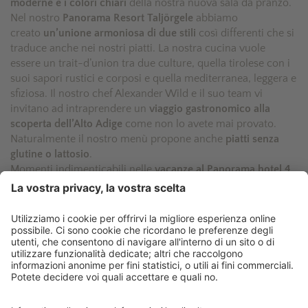
moderne e i colori chiari
della nostra nuova sala da pranzo.
Nel nostro
Panorama Resort Taljörgele
abbiamo
creato
un’unione armoniosa di due stili
così differenti che si
traduce anche nei nostri piatti. La nostra cucina vuole
essere un trait-d’union tra due culture, quella tirolese con i
suoi sapori rustici e corposi e quella mediterranea, leggera e
sfiziosa. Il nostro chef Alexander Wild e il suo team vi
invitano ad intraprendere un
viaggio gastronomico alla
scoperta dell’Alto Adige
come non lo avete mai provato.
Naturalmente il nostro menù propone anche
piatti senza
glutine o lattosio
.
Momenti indimenticabili nelle
vacanze al Panorama hotel 4
stelle a Racines!
“Un bellissimo panorama e un ristorante
accurato e abbondante.“
TripAdvisor - 913Donata - Settembre 2016