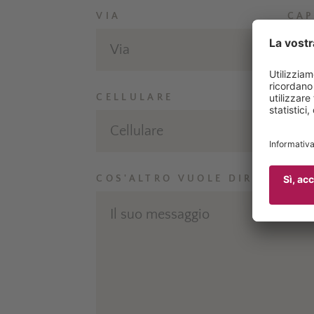
VIA
CAP
CELLULARE
COS'ALTRO VUOLE DIRCI