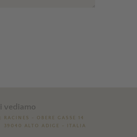
i vediamo
RACINES - OBERE GASSE 14
39040 ALTO ADIGE - ITALIA