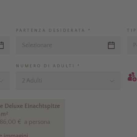
PARTENZA DESIDERATA *
TI
Selezionare
P
NUMERO DI ADULTI *
2 Adulti
te Deluxe Einachtspitze
5m²
186,00 €
a persona
re immagini