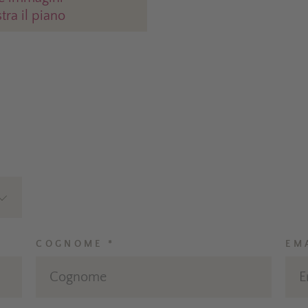
ra il piano
COGNOME *
EM