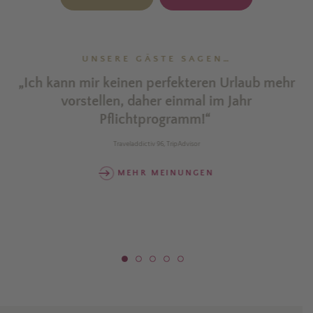
UNSERE GÄSTE SAGEN…
r
„Ich kann mir keinen perfekteren Urlaub mehr
vorstellen, daher einmal im Jahr
Pflichtprogramm!“
w
Traveladdictiv 96, TripAdvisor
MEHR MEINUNGEN