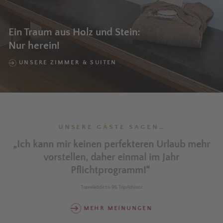
Ein Traum aus Holz und Stein:
Nur herein!
UNSERE ZIMMER & SUITEN
UNSERE GÄSTE SAGEN…
te
„Ich kann mir keinen perfekteren Urlaub mehr
vorstellen, daher einmal im Jahr
g
Pflichtprogramm!“
Traveladdictiv 96, TripAdvisor
MEHR MEINUNGEN