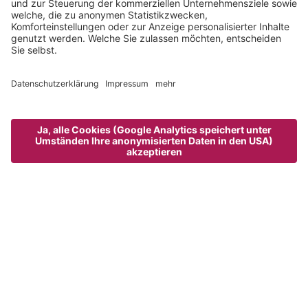
große Salatbar mit verschiedenen Salaten, Rohkost,
Dressings und feinen Ölen
Sonntags Weißwurst-Sektfrühstück
Montags Begrüßungsaperitif mit kleinen Gaumenfreuden
aus unserer Küche in der Lobby
wöchentlich Vorspeisenbuffet, großes Käsebuffet und
Dessertbuffet
täglich feine Käseauswahl am Buffet
ganztags frische Südtiroler Äpfel im Bar- und
Saunabereich
* Alle Getränke, die wie gewohnt bei unserem Service-Team
bestellt werden, werden weiterhin regulär verrechnet.