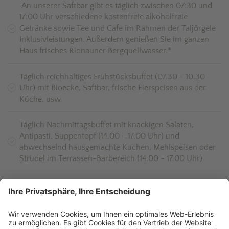
An unserer Saftbar gibt es täglich zwischen 07:30 und
17:00 Uhr verschiedene kostenfreie alkoholfreie
Getränke sowie Tee und Cafe im Rahmen der Taljörgele
Inklusivleistungen. Außerdem genießen Sie im ganzen
Haus frisches Ridnauner Bergquellwasser.*
Täglich reichhaltiges Frühstücksbuffet (07.30 - 10.30
Uhr) mit Bioecke, Saftbar, frische Eierspeisen aus der
Küche, usw.
Täglich Nachmittagsbuffet mit knackigen Salaten,
Antipasti, Suppentopf (14.00 - 17.00 Uhr) und
abwechselnd hausgemachte Kuchen, Mehlspeisen oder
Strudel im Terrassen-Barbereich (14.00 - 17.00 Uhr)
Täglich 5-gängiges Abendmenü und abwechselnd
Themenabende
Vital- und Vegetariergerichte