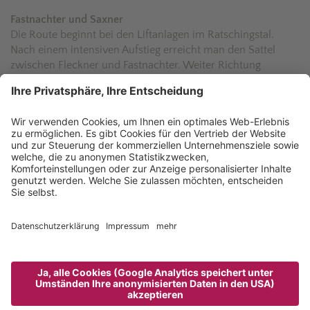
Fastnachter und Saxner
Die Route beginnt bei den Liftanlagen im Ratschingstal.
Nach einem intensiven Aufstieg erreicht man den Sattel
zwischen Fleckner und Fastnachter. Weiter Richtung
Fleckner, erfolgt der Übergang über den Saxner. Zurück geht
es über die Fleckneralm.
Dauer: 2,5 h
Schwierigkeit: Mittel
Einachtspitze
Ausgangspunkt ist der Skilift in Entholz. Vorbei an Wäldern
erreichen wir die Jagelealm. Links aufwärts geht es weiter
zum Nordostrücken der Einachtspitze. Vorbei an einem
kleinen Felsaufschwung erreicht man schließlich den Gipfel.
Ideal für geübte Skifahrer!
Dauer: 3 h
Schwierigkeit: Mittel
Zunderspitze