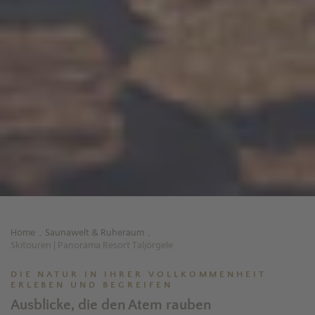
Home
Saunawelt & Ruheraum
.
.
Skitouren | Panorama Resort Taljörgele
DIE NATUR IN IHRER VOLLKOMMENHEIT
ERLEBEN UND BEGREIFEN
Ausblicke, die den Atem rauben