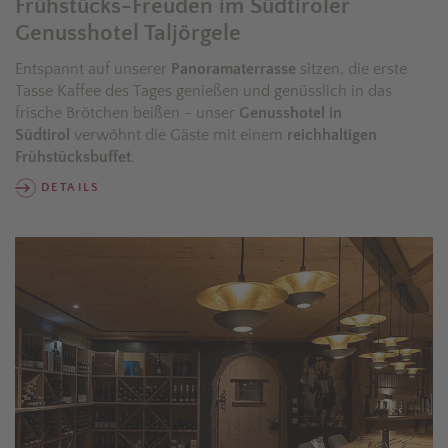
Frühstücks-Freuden im Südtiroler
Genusshotel Taljörgele
Entspannt auf unserer
Panoramaterrasse
sitzen, die erste
Tasse Kaffee des Tages genießen und genüsslich in das
frische Brötchen beißen - unser
Genusshotel in
Südtirol
verwöhnt die Gäste mit einem
reichhaltigen
Frühstücksbuffet
.
DETAILS