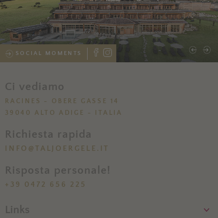
SOCIAL MOMENTS
Ci vediamo
RACINES - OBERE GASSE 14
39040 ALTO ADIGE - ITALIA
Richiesta rapida
INFO@TALJOERGELE.IT
Risposta personale!
+39 0472 656 225
Links